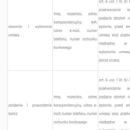
art. 6 ust. 1 lit. b) 
przetwarzanie 
imię, nazwisko, adres
podjęcia działań 
korespondencyjny, NIP,
zawarcie i wykonanie
żądanie, przed za
adres e-mail, numer
umowy
umowy oraz przetw
telefonu, numer rachunku
niezbędne w
bankowego
wykonania umowy,
jesteś stroną
art. 6 ust. 1 lit. b) 
przetwarzanie 
imię, nazwisko, adres
podjęcia działań 
założenie i prowadzenie
korespondencyjny, adres e-
żądanie, przed za
konta
mail, numer telefonu, numer
umowy oraz przetw
rachunku bankowego
niezbędne w