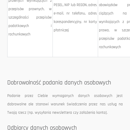
prawnych wynikających z
PESEL, NIP lub REGON, adres
obowiązków pr
przepisów prawnych, w
e-mail, nr telefonu, adres
ciążących na
szczególności przepisów
korespondencyjny, nr karty
wynikających z pr
podatkowych i
płatniczej
prawa, w szczeg
rachunkowych
przepisów podatk
rachunkowych
Dobrowolność podania danych osobowych
Podanie przez Ciebie wymaganych danych osobowych jest
dobrowolne ale stanowi warunek świadczenia przez nas usług na
Twoją rzecz (np. wysyłania newslettera czy założenia konta).
Odbiorcy danych osobowych