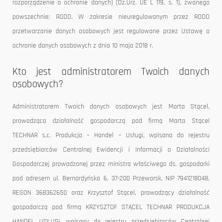
rozporządzenie o ochronie danych) (Dz.Urz. UE L 119, s. 1), zwanego
powszechnie: RODO. W zakresie nieuregulowanym przez RODO
przetwarzanie danych osobowych jest regulowane przez Ustawę o
ochronie danych osobowych z dnia 10 maja 2018 r.
Kto jest administratorem Twoich danych
osobowych?
Administratorem Twoich danych osobowych jest Marta Stącel,
prowadząca działalność gospodarczą pod firmą Marta Stącel
TECHNAR s.c. Produkcja – Handel – Usługi, wpisana do rejestru
przedsiębiorców Centralnej Ewidencji i Informacji o Działalności
Gospodarczej prowadzonej przez ministra właściwego ds. gospodarki
pod adresem ul. Bernardyńska 6, 37-200 Przeworsk, NIP 7941218048,
REGON 368362650 oraz Krzysztof Stącel, prowadzący działalność
gospodarczą pod firmą KRZYSZTOF STĄCEL TECHNAR PRODUKCJA
HANDEL USŁUGI, wpisany do rejestru przedsiębiorców Centralnej