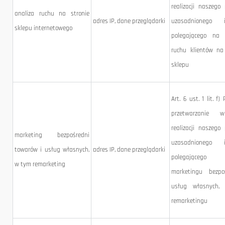
realizacji naszego
analiza ruchu na stronie
adres IP, dane przeglądarki
uzasadnionego i
sklepu internetowego
polegającego na a
ruchu klientów na
sklepu
Art. 6 ust. 1 lit. f) 
przetwarzanie 
realizacji naszego
marketing bezpośredni
uzasadnionego i
towarów i usług własnych,
adres IP, dane przeglądarki
polegające
w tym remarketing
marketingu bezpo
usług własnych,
remarketingu