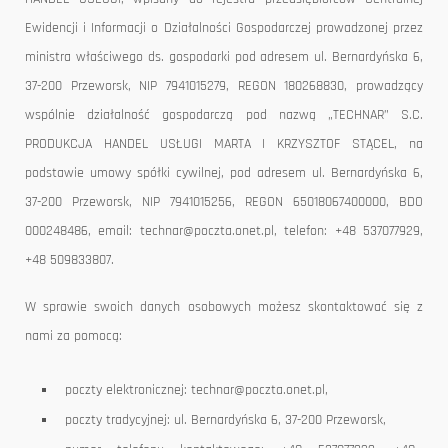
Ewidencji i Informacji o Działalności Gospodarczej prowadzonej przez
ministra właściwego ds. gospodarki pod adresem ul. Bernardyńska 6,
37-200 Przeworsk, NIP 7941015279, REGON 180268830, prowadzący
wspólnie działalność gospodarczą pod nazwą „TECHNAR” S.C.
PRODUKCJA HANDEL USŁUGI MARTA I KRZYSZTOF STĄCEL, na
podstawie umowy spółki cywilnej, pod adresem ul. Bernardyńska 6,
37-200 Przeworsk, NIP 7941015256, REGON 65018067400000, BDO
000248486, email: technar@poczta.onet.pl, telefon: +48 537077929,
+48 509833807.
W sprawie swoich danych osobowych możesz skontaktować się z
nami za pomocą:
poczty elektronicznej: technar@poczta.onet.pl,
poczty tradycyjnej: ul. Bernardyńska 6, 37-200 Przeworsk,