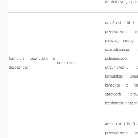
działalności gospod
art. 6 ust. 1 lit. f)
przetwarzanie 
realizacji naszego
uzasadnionego in
formularz „powiadom o
polegające
adres e-mail
dostępności”
utrzymywaniu ci
komunikacji i umoż
kontaktu z n
sprawach prowa
działalności gospod
Art. 6 ust. 1 lit. f) 
przetwarzanie 