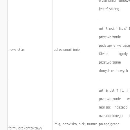
wykonania umowy,
jesteś stroną
art. 6 ust. 1 lit. a) 
przetwarzan
podstawie wyrażon
newsletter
adres email, imię
Ciebie zgo
przetwarzanie 
danych osobowych
art. 6 ust. 1 lit. f)
przetwarzanie 
realizacji naszego
uzasadnionego in
imię, nazwisko, nick, numer
polegające
formularz kontaktowy