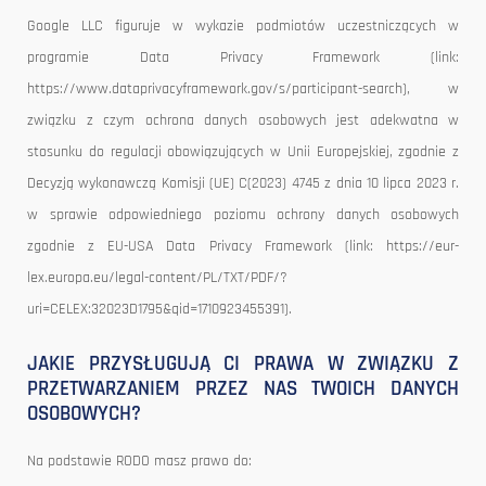
Google LLC figuruje w wykazie podmiotów uczestniczących w
programie Data Privacy Framework (link:
https://www.dataprivacyframework.gov/s/participant-search), w
związku z czym ochrona danych osobowych jest adekwatna w
stosunku do regulacji obowiązujących w Unii Europejskiej, zgodnie z
Decyzją wykonawczą Komisji (UE) C(2023) 4745 z dnia 10 lipca 2023 r.
w sprawie odpowiedniego poziomu ochrony danych osobowych
zgodnie z EU-USA Data Privacy Framework (link: https://eur-
lex.europa.eu/legal-content/PL/TXT/PDF/?
uri=CELEX:32023D1795&qid=1710923455391).
JAKIE PRZYSŁUGUJĄ CI PRAWA W ZWIĄZKU Z
PRZETWARZANIEM PRZEZ NAS TWOICH DANYCH
OSOBOWYCH?
Na podstawie RODO masz prawo do: