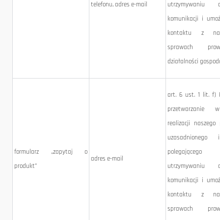
telefonu, adres e-mail
utrzymywaniu ci
komunikacji i umoż
kontaktu z n
sprawach prowa
działalności gospod
art. 6 ust. 1 lit. f)
przetwarzanie 
realizacji naszego
uzasadnionego in
formularz „zapytaj o
polegające
adres e-mail
produkt”
utrzymywaniu ci
komunikacji i umoż
kontaktu z n
sprawach prowa