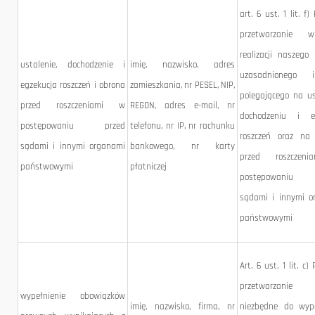
art. 6 ust. 1 lit. f)
przetwarzanie 
realizacji naszego
ustalenie, dochodzenie i
imię, nazwisko, adres
uzasadnionego in
egzekucja roszczeń i obrona
zamieszkania, nr PESEL, NIP,
polegającego na us
przed roszczeniami w
REGON, adres e-mail, nr
dochodzeniu i eg
postępowaniu przed
telefonu, nr IP, nr rachunku
roszczeń oraz na 
sądami i innymi organami
bankowego, nr karty
przed roszczen
państwowymi
płatniczej
postępowaniu
sądami i innymi o
państwowymi
Art. 6 ust. 1 lit. c) 
przetwarzani
wypełnienie obowiązków
imię, nazwisko, firma, nr
niezbędne do wype